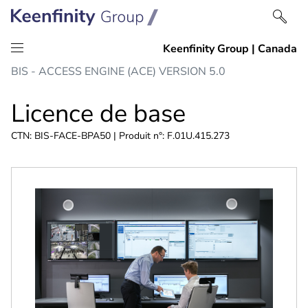
Passer
Passer
BIS - ACCESS ENGINE (ACE) VERSION 5.0
au
à
contenu
la
Licence de base
navigation
CTN: BIS-FACE-BPA50 | Produit n°: F.01U.415.273