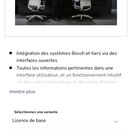
Intégration des systèmes Bosch et tiers via des
interfaces ouvertes
Toutes les informations pertinentes dans une
interface utilisateur, et un fonctionnement intuitif
via des cartes interactives et des plans d'action
dynamiques
montre plus
Intégration avec le système de contrôle d'accès
BOSCH AMS
Journal des événements complet et trace d'audit
Sélectionnez une variante
pour des investigations détaillées
Système évolutif qui s'adapte à vos besoins