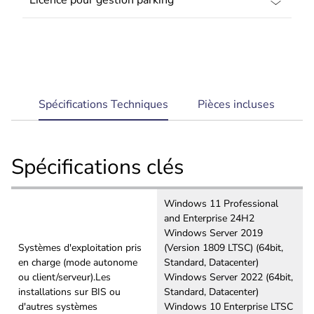
Système évolutif qui s'adapte à vos besoins
current
Spécifications Techniques
Pièces incluses
tab:
Spécifications clés
Windows 11 Professional
and Enterprise 24H2
Windows Server 2019
Systèmes d'exploitation pris
(Version 1809 LTSC) (64bit,
en charge (mode autonome
Standard, Datacenter)
ou client/serveur).Les
Windows Server 2022 (64bit,
installations sur BIS ou
Standard, Datacenter)
d'autres systèmes
Windows 10 Enterprise LTSC