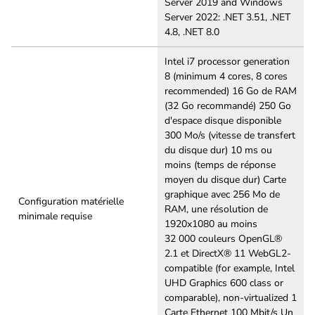
Server 2019 and Windows
Server 2022: .NET 3.51, .NET
4.8, .NET 8.0
Intel i7 processor generation
8 (minimum 4 cores, 8 cores
recommended) 16 Go de RAM
(32 Go recommandé) 250 Go
d'espace disque disponible
300 Mo/s (vitesse de transfert
du disque dur) 10 ms ou
moins (temps de réponse
moyen du disque dur) Carte
graphique avec 256 Mo de
Configuration matérielle
RAM, une résolution de
minimale requise
1920x1080 au moins
32 000 couleurs OpenGL®
2.1 et DirectX® 11 WebGL2-
compatible (for example, Intel
UHD Graphics 600 class or
comparable), non-virtualized 1
Carte Ethernet 100 Mbit/s Un