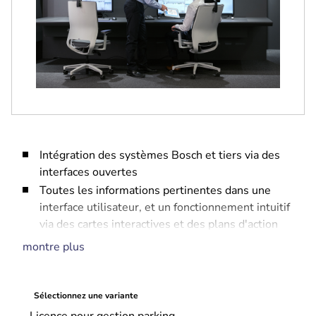
Intégration des systèmes Bosch et tiers via des
interfaces ouvertes
Toutes les informations pertinentes dans une
interface utilisateur, et un fonctionnement intuitif
via des cartes interactives et des plans d'action
dynamiques
montre plus
Intégration avec le système de contrôle d'accès
BOSCH AMS
Journal des événements complet et trace d'audit
Sélectionnez une variante
pour des investigations détaillées