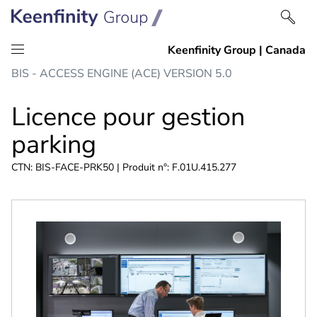
Passer
Passer
BIS - ACCESS ENGINE (ACE) VERSION 5.0
au
à
contenu
la
Licence pour gestion
navigation
parking
CTN: BIS-FACE-PRK50 | Produit n°: F.01U.415.277