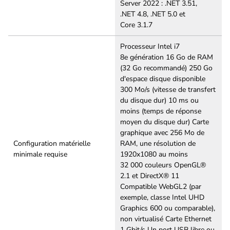
Server 2022 : .NET 3.51,
.NET 4.8, .NET 5.0 et
Core 3.1.7
Processeur Intel i7
8e génération 16 Go de RAM
(32 Go recommandé) 250 Go
d'espace disque disponible
300 Mo/s (vitesse de transfert
du disque dur) 10 ms ou
moins (temps de réponse
moyen du disque dur) Carte
graphique avec 256 Mo de
Configuration matérielle
RAM, une résolution de
minimale requise
1920x1080 au moins
32 000 couleurs OpenGL®
2.1 et DirectX® 11
Compatible WebGL2 (par
exemple, classe Intel UHD
Graphics 600 ou comparable),
non virtualisé Carte Ethernet
1 Gbit/s Un port USB libre ou