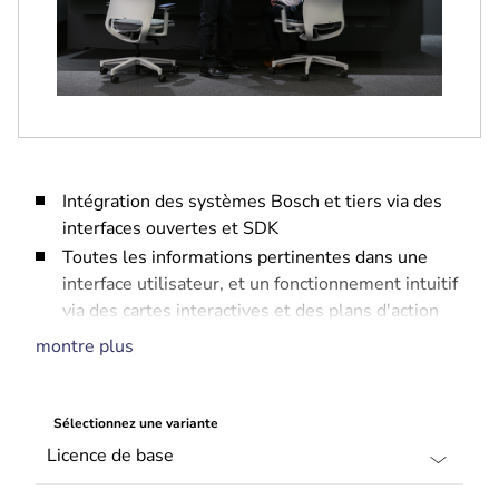
Intégration des systèmes Bosch et tiers via des
interfaces ouvertes et SDK
Toutes les informations pertinentes dans une
interface utilisateur, et un fonctionnement intuitif
via des cartes interactives et des plans d'action
dynamiques
montre plus
Gestion des accès entièrement intégrée
Journal des événements complet et trace d'audit
pour des investigations détaillées
Sélectionnez une variante
Système évolutif qui s'adapte à vos besoins