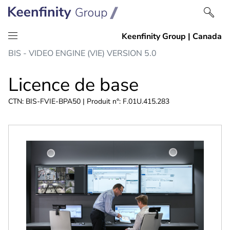
Passer
Passer
BIS - VIDEO ENGINE (VIE) VERSION 5.0
au
à
contenu
la
Licence de base
navigation
CTN: BIS-FVIE-BPA50 | Produit n°: F.01U.415.283