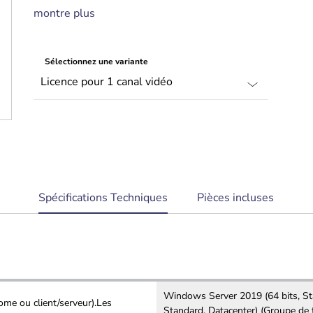
interactives et des plans d'action
montre plus
dynamiques
Gestion des accès entièrement intégrée
Journal des événements complet et trace
Sélectionnez une variante
d'audit pour des investigations détaillées
Système évolutif qui s'adapte à vos
besoins
current
Spécifications Techniques
Pièces incluses
tab:
Windows Server 2019 (64 bits, St
ome ou client/serveur).Les
Standard, Datacenter) (Groupe de