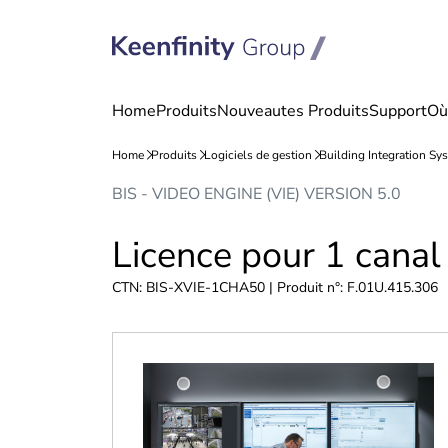
Passer
Passer
BIS - VIDEO ENGINE (VIE) VERSION 5.0
au
à
contenu
la
Licence pour 1 canal
navigation
CTN: BIS-XVIE-1CHA50 | Produit n°: F.01U.415.306