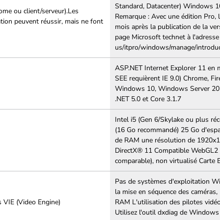
Standard, Datacenter) Windows 10
ome ou client/serveur).Les
Remarque : Avec une édition Pro, l
ation peuvent réussir, mais ne font
mois après la publication de la ve
page Microsoft technet à l'adresse 
us/itpro/windows/manage/introdu
ASP.NET Internet Explorer 11 en m
SEE requièrent IE 9.0) Chrome, Fir
Windows 10, Windows Server 2019
.NET 5.0 et Core 3.1.7
Intel i5 (Gen 6/Skylake ou plus r
(16 Go recommandé) 25 Go d'espac
de RAM une résolution de 1920x1
DirectX® 11 Compatible WebGL2 (
comparable), non virtualisé Carte 
Pas de systèmes d'exploitation Wi
la mise en séquence des caméras, l
s VIE (Video Engine)
RAM L'utilisation des pilotes vid
Utilisez l'outil dxdiag de Windows