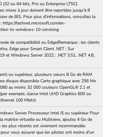
 (32 ou 64 bits, Pro ou Enterprise LTSC)
es mises à jour doivent être reportées jusqu'à 8
rsion de BIS. Pour plus d'informations, consultez la
: https://technet.microsoft.com/en-
ction-to-windows-10-servicing
ode de compatibilité ou Edge(Remarque : les clients
efox, Edge pour Smart Client .NET : Sur
 et Windows Server 2022 : .NET 3.51, .NET 4.8,
écent) ou supérieur, plusieurs cœurs 8 Go de RAM
e disque disponible Carte graphique avec 256 Mo
080 au moins 32 000 couleurs OpenGL® 2.1 et
par exemple, classe Intel UHD Graphics 600 ou
Ethernet 100 Mbit/s
ndows Server Processeur Intel i5 ou supérieur Pour
a matrice virtuelle ou Multiview, ajoutez 4 Go de
éo les plus récents est vivement recommandée.
 pour vous assurer que les pilotes ont moins d'un