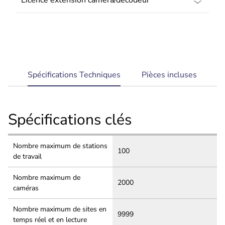
solutions de stockage tierces et d'autres
systèmes dans BVMS.
Environnements IT et sécurité des données -
bénéficiez d'une compatibilité IT complète de
l'installation à la gestion quotidienne, en toute
sécurité.
current
Spécifications Techniques
Pièces incluses
tab:
Spécifications clés
Nombre maximum de stations
100
de travail
Nombre maximum de
2000
caméras
Nombre maximum de sites en
9999
temps réel et en lecture