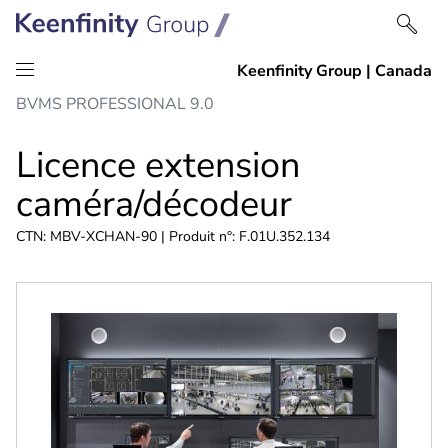
Passer
Passer
BVMS PROFESSIONAL 9.0
au
à
contenu
la
Licence extension
navigation
caméra/décodeur
CTN: MBV-XCHAN-90 | Produit n°: F.01U.352.134