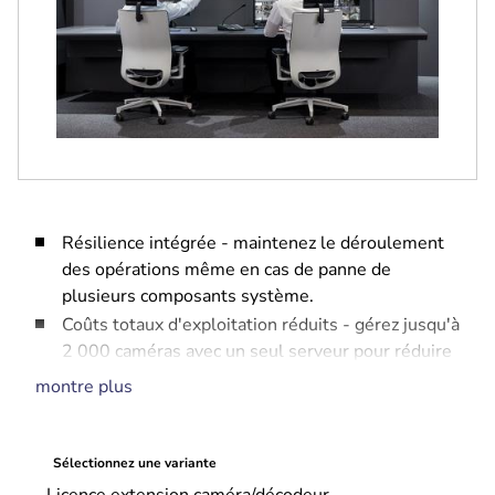
Résilience intégrée - maintenez le déroulement
des opérations même en cas de panne de
plusieurs composants système.
Coûts totaux d'exploitation réduits - gérez jusqu'à
2 000 caméras avec un seul serveur pour réduire
les coûts d'installation et d'utilisation.
montre plus
Le meilleur de la vidéo Bosch - les caméras
Bosch offrant l'utilisation la plus conviviale avec
BVMS.
Sélectionnez une variante
Intégration - intégrez des caméras tierces, des