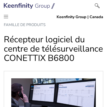
Passer
Passer
FAMILLE DE PRODUITS
au
à
contenu
la
Récepteur logiciel du
navigation
centre de télésurveillance
CONETTIX B6800