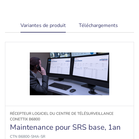
efficacement aux besoins opérationnels
current
Variantes de produit
Téléchargements
tab:
RÉCEPTEUR LOGICIEL DU CENTRE DE TÉLÉSURVEILLANCE
CONETTIX B6800
Maintenance pour SRS base, 1an
CTN B6800-SMA-SR