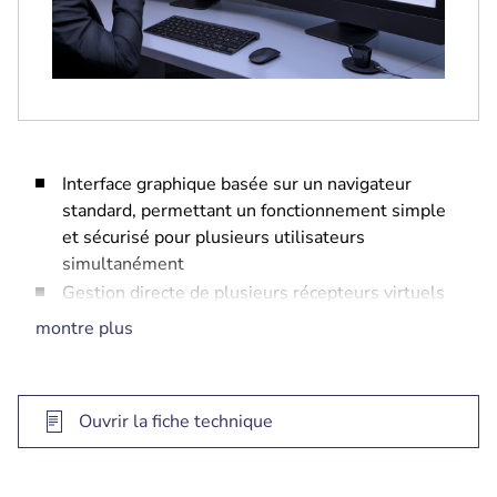
Interface graphique basée sur un navigateur
standard, permettant un fonctionnement simple
et sécurisé pour plusieurs utilisateurs
simultanément
Gestion directe de plusieurs récepteurs virtuels
simultanément
montre plus
Surveillance par tableau de bord de l'état des
comptes, du trafic d’événements et des
notifications
Ouvrir la fiche technique
Basculement automatisé certifié UL garantissant
de ne manquer aucun événement
Gestion flexible des licences répondant