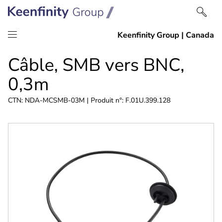
Passer
Passer
Câble, SMB vers BNC,
au
à
contenu
la
0,3m
navigation
CTN: NDA-MCSMB-03M | Produit n°: F.01U.399.128