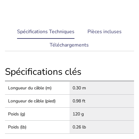
current
Spécifications Techniques
Pièces incluses
tab:
Téléchargements
Spécifications clés
Longueur du câble (m)
0.30 m
Longueur de câble (pied)
0.98 ft
Poids (g)
120 g
Poids (lb)
0.26 lb