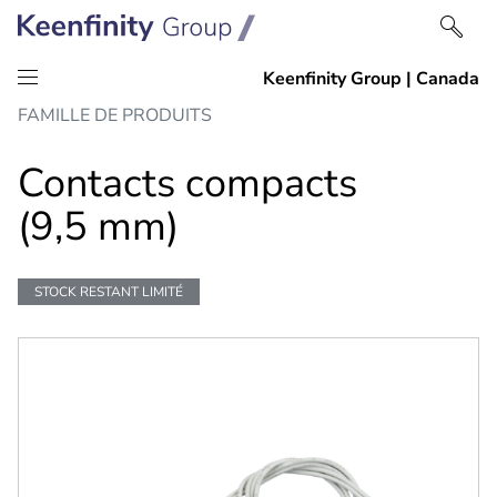
Passer
Passer
FAMILLE DE PRODUITS
au
à
contenu
la
Contacts compacts
navigation
(9,5 mm)
STOCK RESTANT LIMITÉ