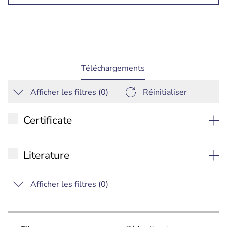
current
Téléchargements
tab:
Afficher les filtres (
0
)
Réinitialiser
Certificate
Déclaration de conformité EU
Literature
UL
Fiche technique
Afficher les filtres (
0
)