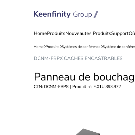
Passer
Passer
DCNM-FBPX CACHES ENCASTRABLES
au
à
contenu
la
Panneau de bouchag
navigation
CTN: DCNM-FBPS | Produit n°: F.01U.393.972