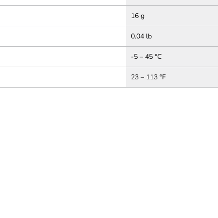
16 g
0.04 lb
-5 – 45 °C
23 – 113 °F