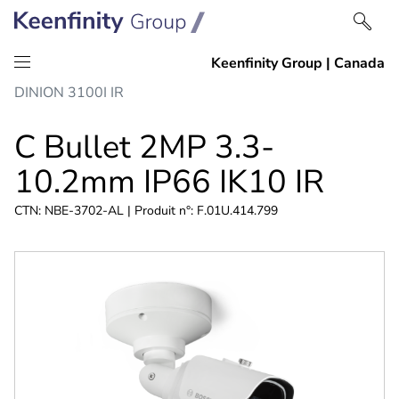
Passer
Passer
DINION 3100I IR
au
à
contenu
la
C Bullet 2MP 3.3-
navigation
10.2mm IP66 IK10 IR
CTN: NBE-3702-AL | Produit n°: F.01U.414.799