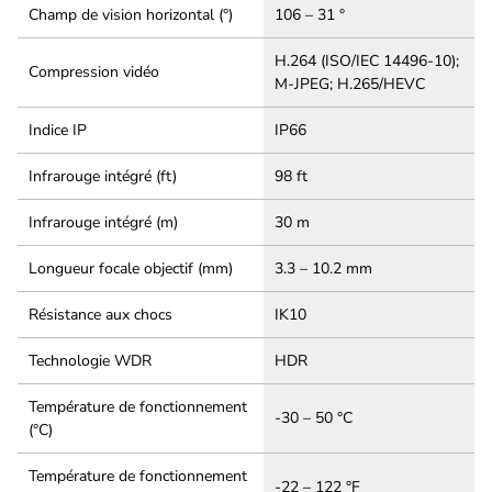
Champ de vision horizontal (°)
106 – 31 °
H.264 (ISO/IEC 14496-10);
Compression vidéo
M-JPEG; H.265/HEVC
Indice IP
IP66
Infrarouge intégré (ft)
98 ft
Infrarouge intégré (m)
30 m
Longueur focale objectif (mm)
3.3 – 10.2 mm
Résistance aux chocs
IK10
Technologie WDR
HDR
Température de fonctionnement
-30 – 50 °C
(°C)
Température de fonctionnement
-22 – 122 °F