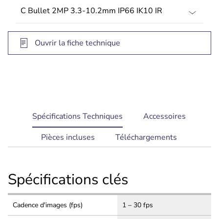
jusqu'à 30 m (98 ft)
Ouvrir la fiche technique
current
Spécifications Techniques
Accessoires
tab:
Pièces incluses
Téléchargements
Spécifications clés
Cadence d'images (fps)
1 – 30 fps