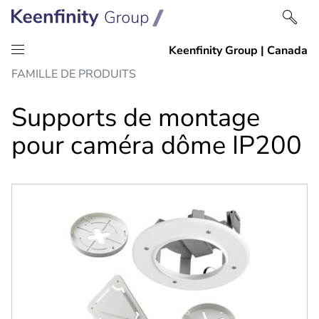
Passer
Passer
FAMILLE DE PRODUITS
au
à
contenu
la
Supports de montage
navigation
pour caméra dôme IP200