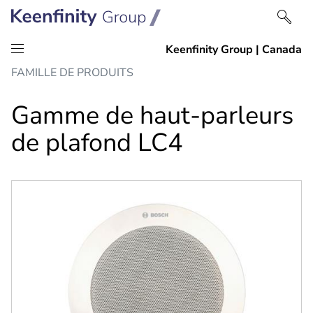
Passer
Passer
FAMILLE DE PRODUITS
au
à
contenu
la
Gamme de haut-parleurs
navigation
de plafond LC4