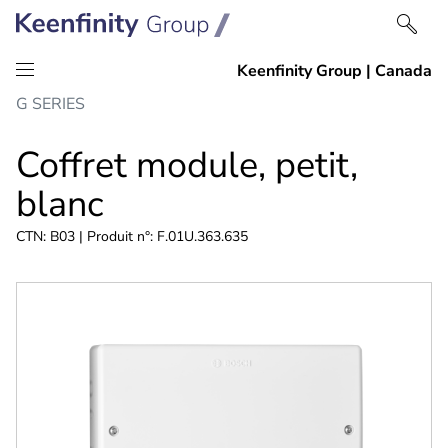
Passer
Passer
G SERIES
au
à
contenu
la
Coffret module, petit,
navigation
blanc
CTN: B03 | Produit n°: F.01U.363.635