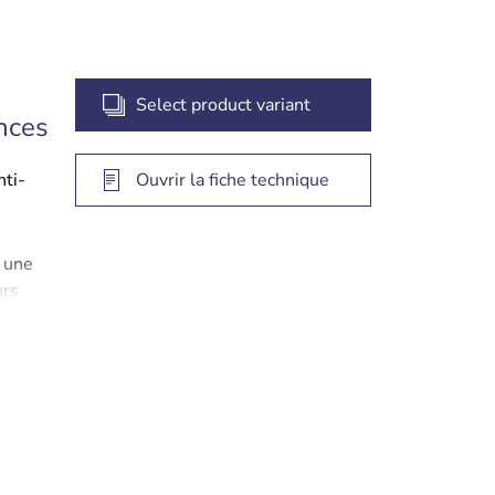
Select product variant
nces
nti-
Ouvrir la fiche technique
 une
urs
s de
UML-