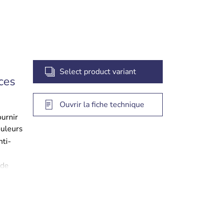
Select product variant
ces
Ouvrir la fiche technique
urnir
ouleurs
nti-
 de
illeure