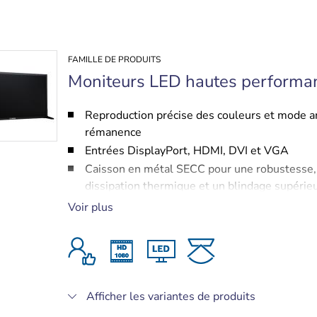
FAMILLE DE PRODUITS
Moniteurs LED hautes performa
Reproduction précise des couleurs et mode a
rémanence
Entrées DisplayPort, HDMI, DVI et VGA
Caisson en métal SECC pour une robustesse,
dissipation thermique et un blindage supérie
Conforme aux normes d’immunité aux baisse
Voir plus
tension
Résolution 4K pour le moniteur 55 pouces (
554-90)
Afficher les variantes de produits