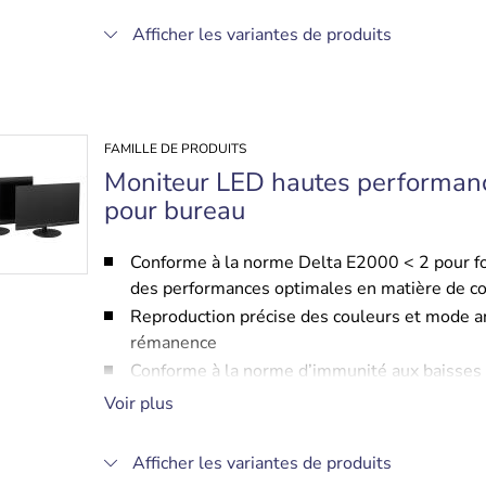
Afficher les variantes de produits
FAMILLE DE PRODUITS
Moniteur LED hautes performan
pour bureau
Conforme à la norme Delta E2000 < 2 pour fo
des performances optimales en matière de c
Reproduction précise des couleurs et mode a
rémanence
Conforme à la norme d’immunité aux baisses
tension IEC61000-4-2
Voir plus
Panneau de rétroéclairage à LED pour une me
luminance et une consommation inférieure
Afficher les variantes de produits
Commutation automatique des canaux