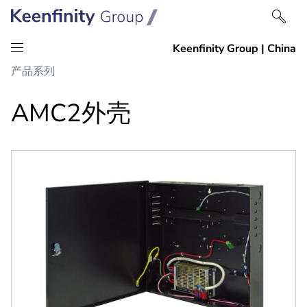
跳
跳
产品系列
到
到
内
导
AMC2外壳
容
航