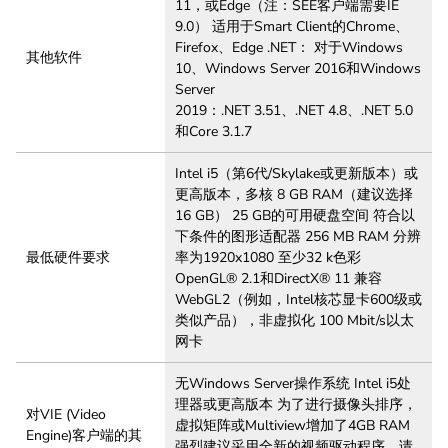
11，或Edge（注：SEE客户端需要IE
9.0） 适用于Smart Client的Chrome、
Firefox、Edge .NET： 对于Windows
其他软件
10、Windows Server 2016和Windows
Server
2019：.NET 3.51、.NET 4.8、.NET 5.0
和Core 3.1.7
Intel i5（第6代/Skylake或更新版本）或
更高版本，多核 8 GB RAM（建议选择
16 GB） 25 GB的可用硬盘空间 符合以
下条件的图形适配器 256 MB RAM 分辨
最低硬件要求
率为1920x1080 至少32 k色彩
OpenGL® 2.1和DirectX® 11 兼容
WebGL2（例如，Intel核芯显卡600级或
类似产品），非虚拟化 100 Mbit/s以太
网卡
无Windows Server操作系统 Intel i5处
理器或更高版本 为了进行摄像头排序，
对VIE (Video
虚拟矩阵或Multiview增加了4GB RAM
Engine)客户端的其
强烈建议采用全新的视频驱动程序。请