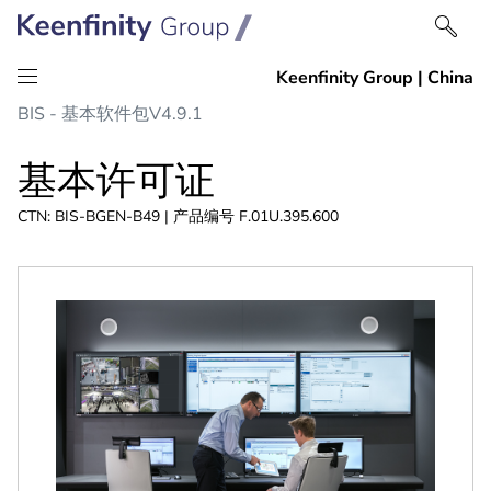
跳
跳
BIS - 基本软件包V4.9.1
到
到
内
导
基本许可证
容
航
CTN: BIS-BGEN-B49 | 产品编号 F.01U.395.600