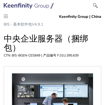
跳
跳
BIS - 基本软件包V4.9.1
到
到
内
导
中央企业服务器（捆绑
容
航
包）
CTN: BIS-BGEN-CESB49 | 产品编号 F.01U.395.639