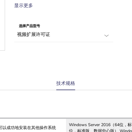
人体工学中央控制台可指导操作人员和为其
显示更多
卸下负担
用于取证调查的完整事件日志和跟踪审查
选择产品型号
current
技术规格
tab:
Windows Server 2016（64位
S可以成功地安装在其他操作系统
位，标准版、数据中心版） Windo