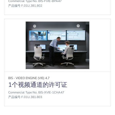
Commercial Type No. BIS-FVIE-BPA47
产品编号 F.01U.381.802
BIS - VIDEO ENGINE (VIE) 4.7
1个视频通道的许可证
Commercial Type No. BIS-XVIE-1CHA47
产品编号 F.01U.381.803