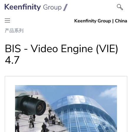
跳
跳
产品系列
到
到
内
导
BIS - Video Engine (VIE)
容
航
4.7