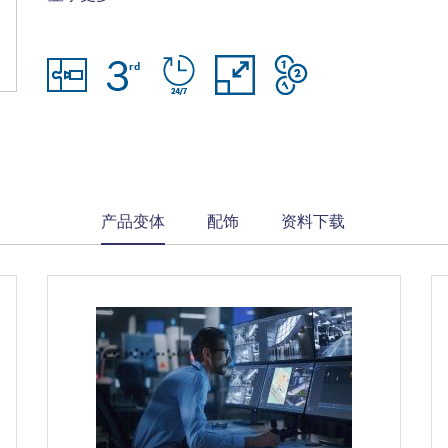
集成 - 将第三方摄像机、存储和未来系统集
成到BVMS。
IT环境和数据安全 - 从软件安装到日常管理
均可通过安全方式实现，从全面的IT兼容性
中获益。
current
产品变体
配饰
资料下载
tab: