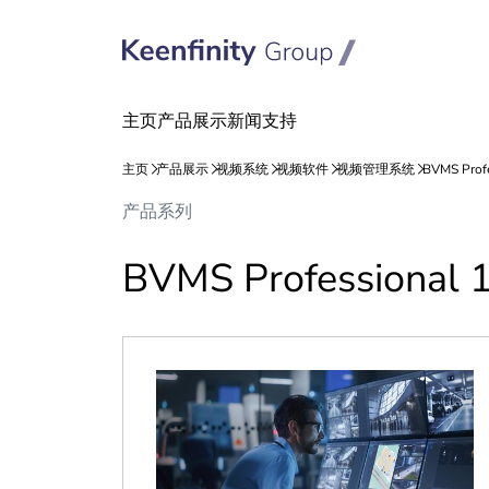
跳
跳
产品系列
到
到
内
导
BVMS Professional 1
容
航