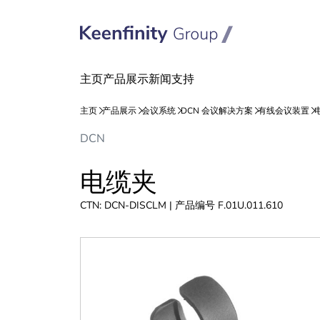
跳
跳
DCN
到
到
内
导
电缆夹
容
航
CTN: DCN-DISCLM | 产品编号 F.01U.011.610