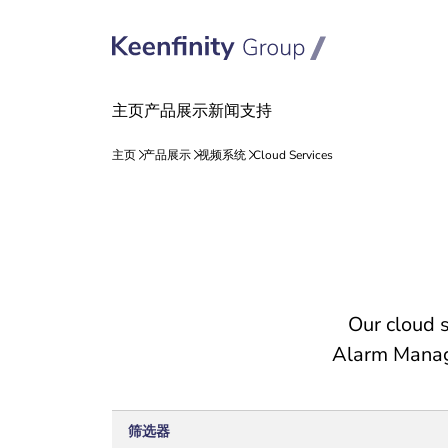
跳
跳
到
到
内
导
容
航
Our cloud 
Alarm Manage
筛选器