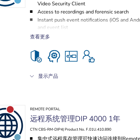
Video Security Client
Access to recordings and forensic search
Instant push event notifications (iOS and And
and event list
10 seconds event clip cloud recording for
查看更多
VideoView+ for cameras
显示产品
REMOTE PORTAL
远程系统管理DIP 4000 1年
CTN CBS-RM-DIP4| Product No. F.01U.410.890
集中式远程库存管理可快速访问连接到Remote Po