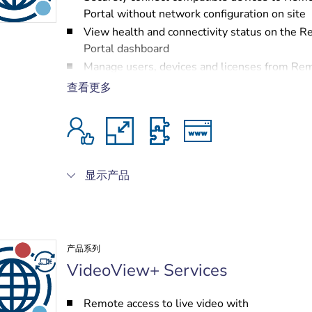
Portal without network configuration on site
View health and connectivity status on the 
Portal dashboard
Manage users, devices and licenses from Re
Portal
查看更多
Connect to devices with familiar tools, such a
Configuration Manager remotely from anywhe
the Internet
Activate additional value-adding services suc
VideoView+, Alarm Management or Remote
显示产品
Management
产品系列
VideoView+ Services
Remote access to live video with