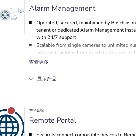
Alarm Management
Operated, secured, maintained by Bosch as m
tenant or dedicated Alarm Management inst
with 24/7 support
Scalable from single cameras to unlimited n
sites and cameras from Bosch or 3rd parties f
multi-location use-cases
查看更多
Forwarding of alarms from individual cameras
site Alarm Management to central monitorin
显示产品
centers. Integration with more than 20 leadi
certified alarm automation solutions availabl
Encrypted communication between cameras, 
and clients according to IEC/EN 62676-2-33 
产品系列
uplink standard
Remote Portal
Securely connect compatible devices to Rem