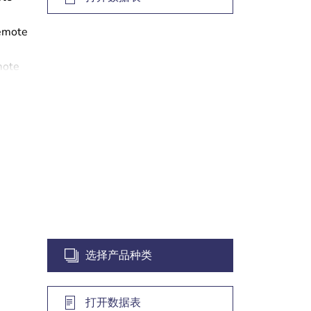
Remote
mote
s
re via
h as
 System
选择产品种类
打开数据表