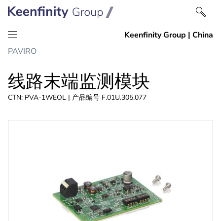
跳
跳
PAVIRO
到
到
内
导
线路末端监测模块
容
航
CTN: PVA-1WEOL | 产品编号 F.01U.305.077