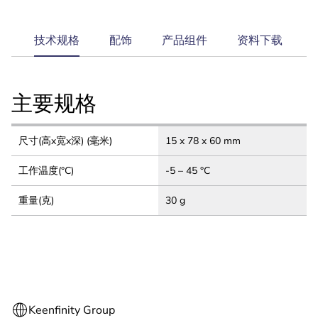
current
技术规格
配饰
产品组件
资料下载
tab:
主要规格
尺寸(高x宽x深) (毫米)
15 x 78 x 60 mm
工作温度(°C)
-5 – 45 °C
重量(克)
30 g