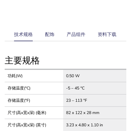
current
技术规格
配饰
产品组件
资料下载
tab:
主要规格
功耗(W)
0.50 W
存储温度(°C)
-5 – 45 °C
存储温度(°F)
23 – 113 °F
尺寸(高x宽x深) (毫米)
82 x 122 x 28 mm
尺寸(高x宽x深) (英寸)
3.23 x 4.80 x 1.10 in