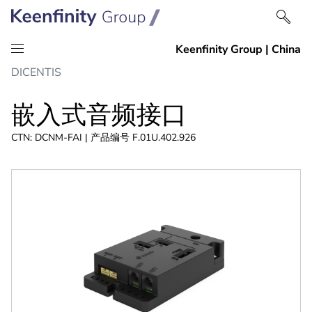
跳
跳
DICENTIS
到
到
内
导
嵌入式音频接口
容
航
CTN: DCNM-FAI | 产品编号 F.01U.402.926