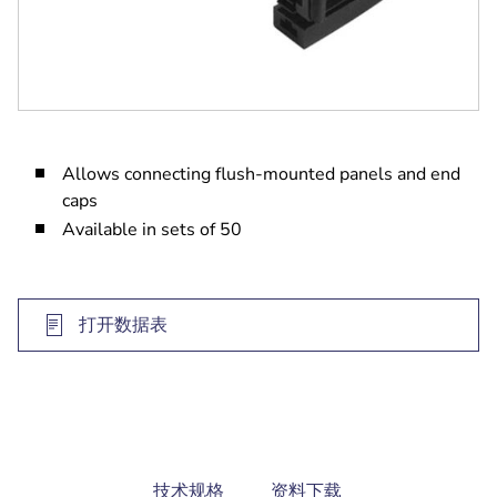
Allows connecting flush-mounted panels and end
caps
Available in sets of 50
打开数据表
current
技术规格
资料下载