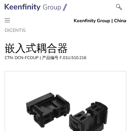
跳
跳
DICENTIS
到
到
内
导
嵌入式耦合器
容
航
CTN: DCN-FCOUP | 产品编号 F.01U.510.216