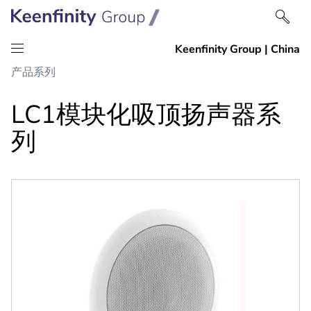
跳
跳
产品系列
到
到
内
导
LC1模块化吸顶扬声器系
容
航
列