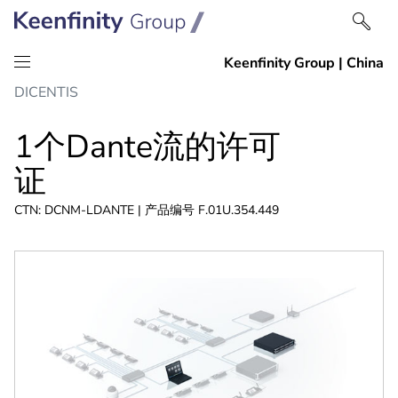
跳
跳
DICENTIS
到
到
内
导
1个Dante流的许可
容
航
证
CTN: DCNM-LDANTE | 产品编号 F.01U.354.449