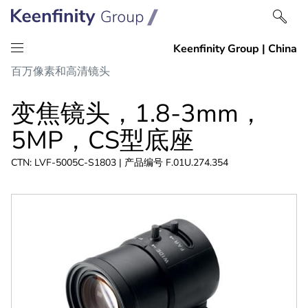
跳
跳
百万像素和高清镜头
到
到
内
导
变焦镜头，1.8-3mm，
容
航
5MP，CS型底座
CTN: LVF-5005C-S1803 | 产品编号 F.01U.274.354