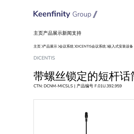
跳
跳
DICENTIS
到
到
内
导
带螺丝锁定的短杆话
容
航
CTN: DCNM-MICSLS | 产品编号 F.01U.392.959