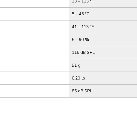
23 – 113 °F
5 – 45 °C
41 – 113 °F
5 – 90 %
115 dB SPL
91 g
0.20 lb
85 dB SPL