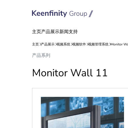
跳
跳
产品系列
到
到
内
导
Monitor Wall 11
容
航