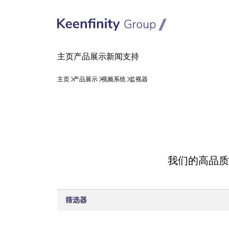
跳
跳
到
到
内
导
容
航
我们的高品质
筛选器