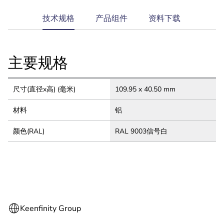
current
技术规格
产品组件
资料下载
tab:
主要规格
尺寸(直径x高) (毫米)
109.95 x 40.50 mm
材料
铝
颜色(RAL)
RAL 9003信号白