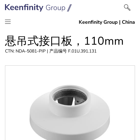
跳
跳
悬吊式接口板，110mm
到
到
内
导
CTN: NDA-5081-PIP | 产品编号 F.01U.391.131
容
航