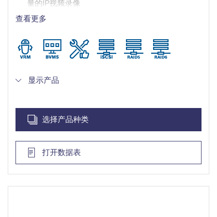
量的IP视频录像
操作安全可靠 - 即时实时访问视频
查看更多
基于BVMS的高级用户和报警管理
采用DIVAR IP System Manager进行运行模式选
择、软件设置和升级
显示产品
选择产品种类
打开数据表