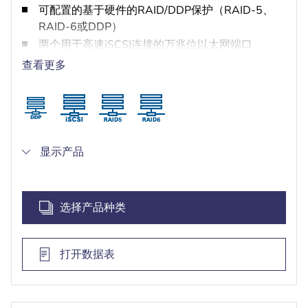
可配置的基于硬件的RAID/DDP保护（RAID-5、
RAID-6或DDP）
两个用于高速iSCSI连接的万兆位以太网端口
采用专有IP摄像头和VRM的多路径解决方案（双控
查看更多
制器系统），以减轻可能出现的网络和控制器故
障。
享受NetApp服务，包括3年下一工作日现场支持
显示产品
选择产品种类
打开数据表