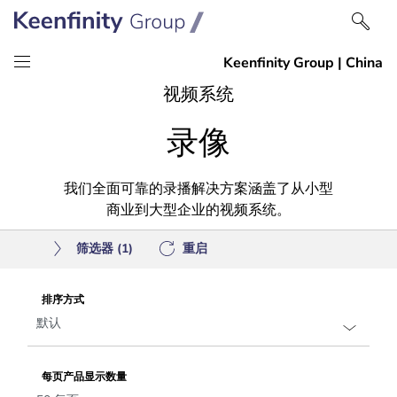
跳
跳
视频系统
到
到
录像
内
导
容
航
我们全面可靠的录播解决方案涵盖了从小型
商业到大型企业的视频系统。
筛选器
(1)
重启
排序方式
每页产品显示数量