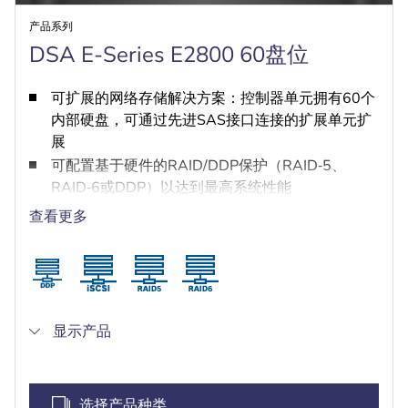
产品系列
DSA E-Series E2800 60盘位
可扩展的网络存储解决方案：控制器单元拥有60个
内部硬盘，可通过先进SAS接口连接的扩展单元扩
展
可配置基于硬件的RAID/DDP保护（RAID‑5、
RAID‑6或DDP）以达到最高系统性能
冗余的热插拔电源设备和冷却风扇
查看更多
两个用于高速iSCSI连接的万兆位以太网端口
模块化设计，方便维修，享受NetApp服务，包括3
年下一工作日现场支持
显示产品
选择产品种类