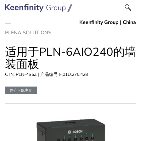
跳
跳
PLENA SOLUTIONS
到
到
内
导
适用于PLN-6AIO240的墙
容
航
装面板
CTN: PLN-4S6Z | 产品编号 F.01U.275.428
停产 - 低库存