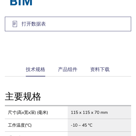
打开数据表
current
技术规格
产品组件
资料下载
tab:
主要规格
尺寸(高x宽x深) (毫米)
115 x 115 x 70 mm
工作温度(°C)
-10 – 45 °C