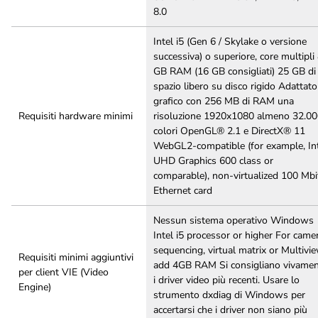
8.0
Intel i5 (Gen 6 / Skylake o versione
successiva) o superiore, core multipli
GB RAM (16 GB consigliati) 25 GB di
spazio libero su disco rigido Adattato
grafico con 256 MB di RAM una
Requisiti hardware minimi
risoluzione 1920x1080 almeno 32.0
colori OpenGL® 2.1 e DirectX® 11
WebGL2-compatible (for example, In
UHD Graphics 600 class or
comparable), non-virtualized 100 Mbi
Ethernet card
Nessun sistema operativo Windows
Intel i5 processor or higher For came
sequencing, virtual matrix or Multivi
Requisiti minimi aggiuntivi
add 4GB RAM Si consigliano vivame
per client VIE (Video
i driver video più recenti. Usare lo
Engine)
strumento dxdiag di Windows per
accertarsi che i driver non siano più