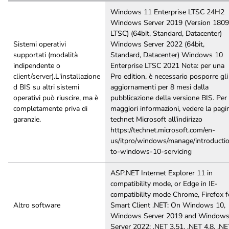
Windows 11 Enterprise LTSC 24H2
Windows Server 2019 (Version 1809
LTSC) (64bit, Standard, Datacenter)
Sistemi operativi
Windows Server 2022 (64bit,
supportati (modalità
Standard, Datacenter) Windows 10
indipendente o
Enterprise LTSC 2021 Nota: per una
client/server).L'installazione
Pro edition, è necessario posporre gli
d BIS su altri sistemi
aggiornamenti per 8 mesi dalla
operativi può riuscire, ma è
pubblicazione della versione BIS. Per
completamente priva di
maggiori informazioni, vedere la pagi
garanzie.
technet Microsoft all'indirizzo
https://technet.microsoft.com/en-
us/itpro/windows/manage/introducti
to-windows-10-servicing
ASP.NET Internet Explorer 11 in
compatibility mode, or Edge in IE-
compatibility mode Chrome, Firefox f
Altro software
Smart Client .NET: On Windows 10,
Windows Server 2019 and Window
Server 2022: .NET 3.51, .NET 4.8, .NE