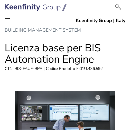
Salta
Vai
BUILDING MANAGEMENT SYSTEM
al
alla
contenuto
navigazione
Licenza base per BIS
Automation Engine
CTN: BIS-FAUE-BPA | Codice Prodotto F.01U.436.592