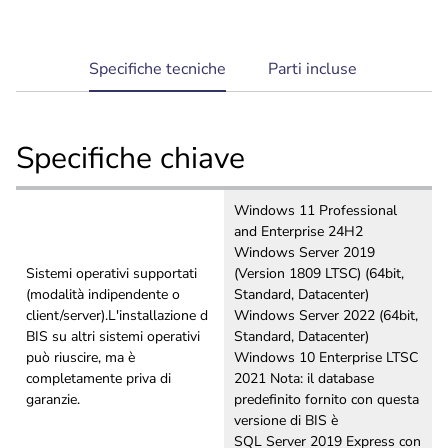
Sistema scalabile che cresce con le vostre
esigenze
current
Specifiche tecniche
Parti incluse
tab:
Specifiche chiave
Windows 11 Professional
and Enterprise 24H2
Windows Server 2019
Sistemi operativi supportati
(Version 1809 LTSC) (64bit,
(modalità indipendente o
Standard, Datacenter)
client/server).L'installazione d
Windows Server 2022 (64bit,
BIS su altri sistemi operativi
Standard, Datacenter)
può riuscire, ma è
Windows 10 Enterprise LTSC
completamente priva di
2021 Nota: il database
garanzie.
predefinito fornito con questa
versione di BIS è
SQL Server 2019 Express con