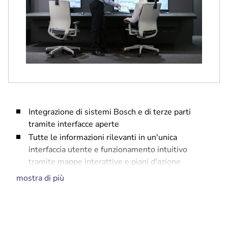
Integrazione di sistemi Bosch e di terze parti
tramite interfacce aperte
Tutte le informazioni rilevanti in un'unica
interfaccia utente e funzionamento intuitivo
tramite mappe interattive e piani d'azione
dinamici
mostra di più
Integrazione con il sistema di controllo degli
accessi BOSCH AMS
Registro eventi completo e audit trail per indagini
forensi