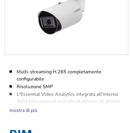
Multi-streaming H.265 completamente
configurabile
Risoluzione 5MP
L'Essential Video Analytics integrata all'interno
della telecamera è in grado di attivare gli allarmi
di interesse e di recuperare rapidamente i dati
mostra di più
Semplice da installare con obiettivo per
zoom/messa a fuoco
Illuminatore IR integrato che copre una distanza di