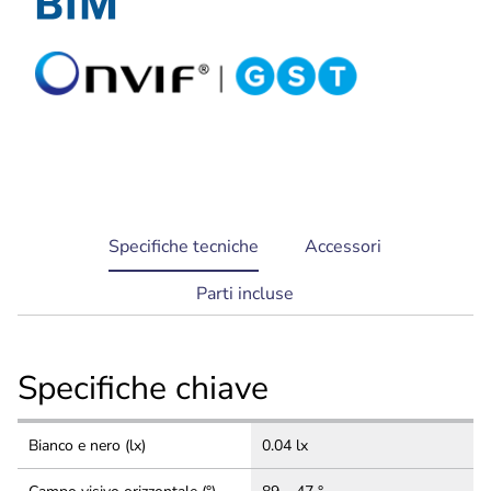
30 m
current
Specifiche tecniche
Accessori
tab:
Parti incluse
Specifiche chiave
Bianco e nero (lx)
0.04 lx