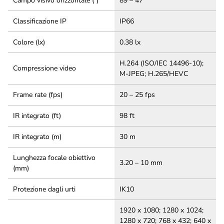
Campo visivo orizzontale (°)
89 – 47 °
Classificazione IP
IP66
Colore (lx)
0.38 lx
H.264 (ISO/IEC 14496-10);
Compressione video
M-JPEG; H.265/HEVC
Frame rate (fps)
20 – 25 fps
IR integrato (ft)
98 ft
IR integrato (m)
30 m
Lunghezza focale obiettivo
3.20 – 10 mm
(mm)
Protezione dagli urti
IK10
1920 x 1080; 1280 x 1024;
1280 x 720; 768 x 432; 640 x