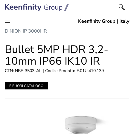
Salta
Vai
DINION IP 3000I IR
al
alla
contenuto
navigazione
Bullet 5MP HDR 3,2-
10mm IP66 IK10 IR
CTN: NBE-3503-AL | Codice Prodotto F.01U.410.139
È FUORI CATALOGO