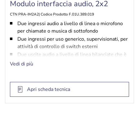
Modulo interfaccia audio, 2x2
CTN PRA-IM2A2| Codice Prodotto F.01U.389.019
Due ingressi audio a livello di linea o microfono
per chiamate o musica di sottofondo
Due ingressi per uso generico, supervisionati, per
attività di controllo di switch esterni
Due uscite audio a livello di linea bilanciate che è
possibile assegnare alle zone
Vedi di più
Due uscite relè per uso generico per l'attivazione
di circuiti di controllo esterni
Dispositivo con tecnologia PoE con doppia
Apri scheda tecnica
interfaccia di rete Gigabit ridondante