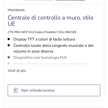
PRAESENSA
Centrale di controllo a muro, stile
UE
CTN PRA-WCP-EU| Codice Prodotto F.01U.394.535
Display TFT a colori di facile lettura
Controllo locale della sorgente musicale e del
volume in zone diverse
Dispositivo con tecnologia PoE
Idonea all'utilizzo con una scatola posteriore
elettrica a cavità tonda europea standard per
Vedi di più
l'installazione con montaggio a incasso
Coperchio anteriore bianco e nero intercambiabile
Apri scheda tecnica