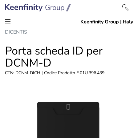
Salta
Vai
DICENTIS
al
alla
contenuto
navigazione
Porta scheda ID per
DCNM-D
CTN: DCNM-DICH | Codice Prodotto F.01U.396.439