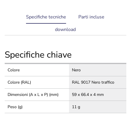
current
Specifiche tecniche
Parti incluse
tab:
download
Specifiche chiave
Colore
Nero
Colore (RAL)
RAL 9017 Nero traffico
Dimensioni (A x L x P) (mm)
59 x 66.4 x 4 mm
Peso (g)
11 g