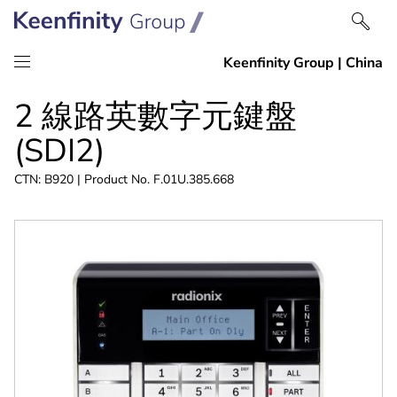
跳
跳
2 線路英數字元鍵盤
到
到
內
導
(SDI2)
容
航
CTN: B920 | Product No. F.01U.385.668