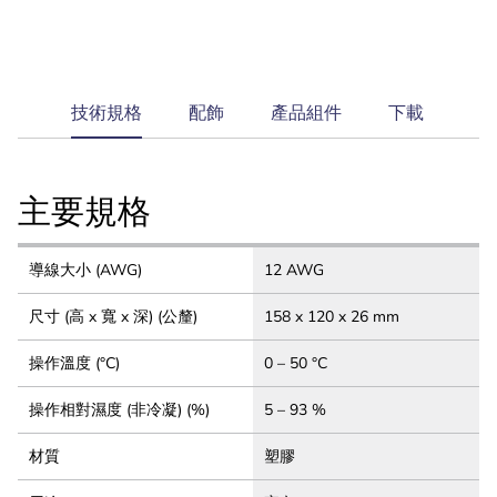
current
技術規格
配飾
產品組件
下載
tab:
主要規格
導線大小 (AWG)
12 AWG
尺寸 (高 x 寬 x 深) (公釐)
158 x 120 x 26 mm
操作溫度 (°C)
0 – 50 °C
操作相對濕度 (非冷凝) (%)
5 – 93 %
材質
塑膠