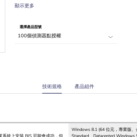
完全嵌入的門禁控制
顯示更多
可供取證調查的完整事件記錄和稽核追蹤
隨著您的需求成長的可擴充系統
選擇產品型號
current
技術規格
產品組件
tab:
Windows 8.1 (64 位元，專業版、企業
系統上安裝 BIS 可能會成功，但
Standard、Datacenter) Windows 