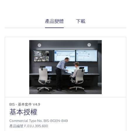
current
產品變體
下載
tab:
BIS - 基本套件 V4.9
基本授權
Commercial Type No. BIS-BGEN-B49
產品編號 F.01U.395.600