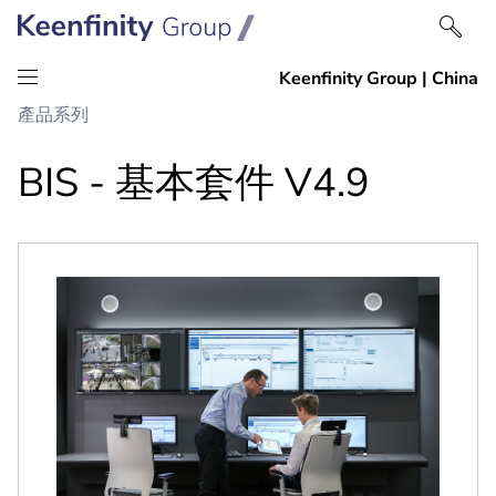
跳
跳
產品系列
到
到
內
導
BIS - 基本套件 V4.9
容
航