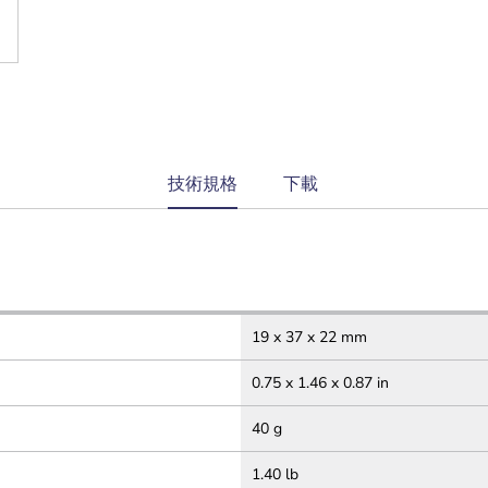
current
技術規格
下載
tab:
19 x 37 x 22 mm
0.75 x 1.46 x 0.87 in
40 g
1.40 lb