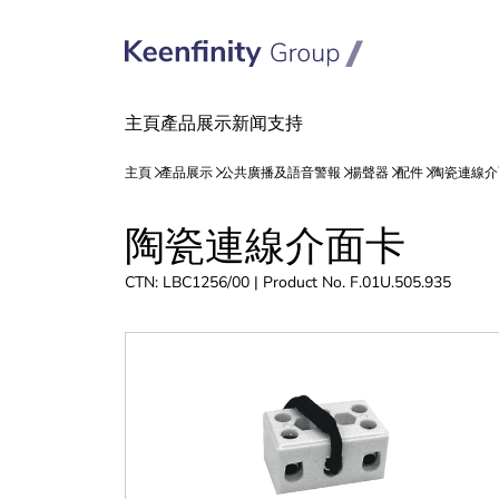
跳
跳
陶瓷連線介面卡
到
到
內
導
CTN: LBC1256/00 | Product No. F.01U.505.935
容
航