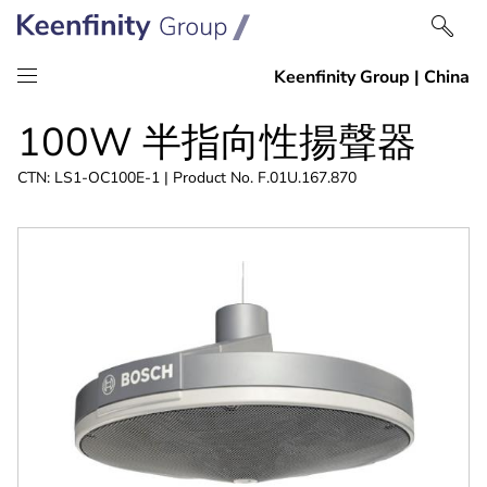
跳
跳
100W 半指向性揚聲器
到
到
內
導
CTN: LS1-OC100E-1 | Product No. F.01U.167.870
容
航