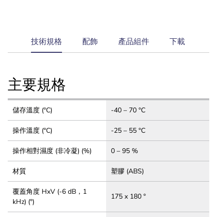
current
技術規格
配飾
產品組件
下載
tab:
主要規格
儲存溫度 (°C)
-40 – 70 °C
操作溫度 (°C)
-25 – 55 °C
操作相對濕度 (非冷凝) (%)
0 – 95 %
材質
塑膠 (ABS)
覆蓋角度 HxV (-6 dB，1
175 x 180 °
kHz) (°)