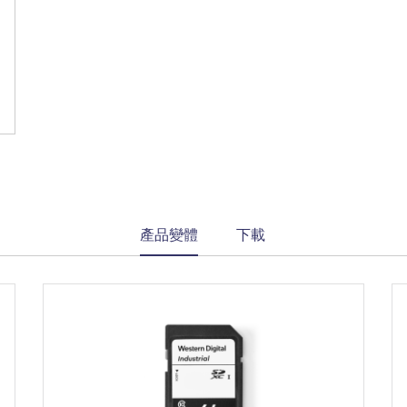
current
產品變體
下載
tab: