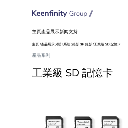
跳
跳
產品系列
到
到
內
導
工業級 SD 記憶卡
容
航