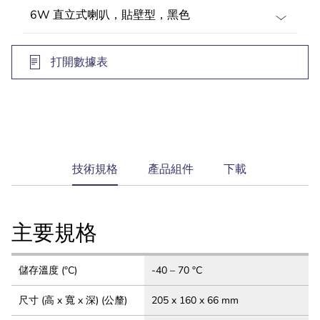
打開數據表
current
技術規格
產品組件
下載
tab:
主要規格
儲存溫度 (°C)
-40 – 70 °C
尺寸 (高 x 寬 x 深) (公釐)
205 x 160 x 66 mm