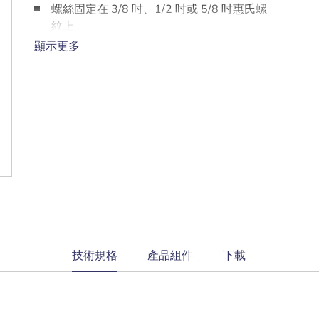
螺絲固定在 3/8 吋、1/2 吋或 5/8 吋惠氏螺
紋上
可支撐直徑 19 到 32 公釐的麥克風柄
顯示更多
current
技術規格
產品組件
下載
tab: