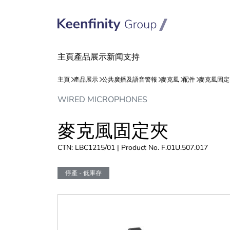
跳
跳
WIRED MICROPHONES
到
到
內
導
麥克風固定夾
容
航
CTN: LBC1215/01 | Product No. F.01U.507.017
停產 - 低庫存