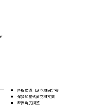
快拆式通用麥克風固定夾
彈簧加壓式麥克風支架
摩擦角度調整