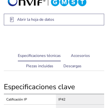
interiores con una instalación y configuración
rápidas y sencillas
Abrir la hoja de datos
current
Especificaciones técnicas
Accesorios
tab:
Piezas incluidas
Descargas
Especificaciones clave
Calificación IP
IP42