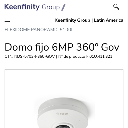
saltar
Saltar
FLEXIDOME PANORAMIC 5100I
al
a
contenido
navegación
Domo fijo 6MP 360º Gov
CTN: NDS-5703-F360-GOV | Nº de producto F.01U.411.321