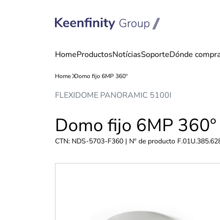
saltar
Saltar
FLEXIDOME PANORAMIC 5100I
al
a
contenido
navegación
Domo fijo 6MP 360º
CTN: NDS-5703-F360 | Nº de producto F.01U.385.62