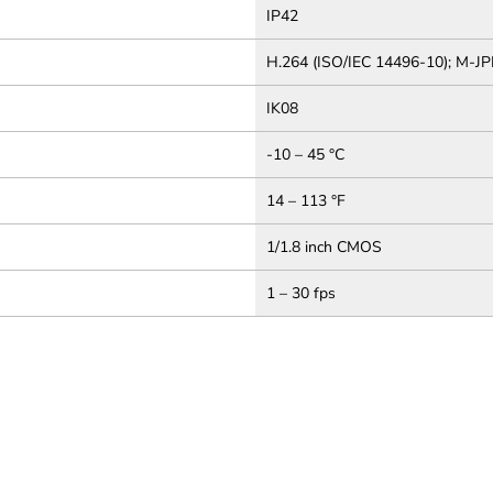
IP42
H.264 (ISO/IEC 14496-10); M-J
IK08
-10 – 45 °C
14 – 113 °F
1/1.8 inch CMOS
1 – 30 fps