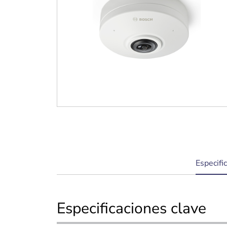
current
Especifi
tab:
Especificaciones clave