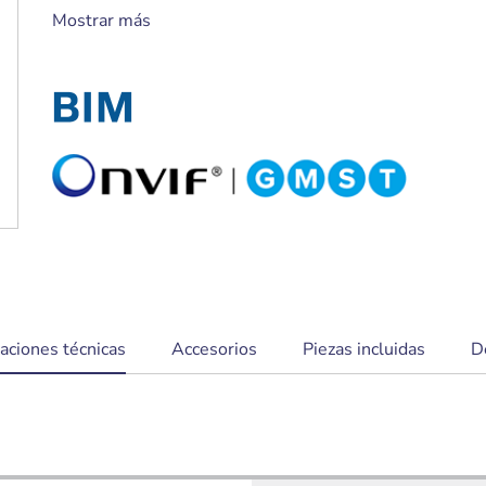
Corrección de la deformación de bordes o
Mostrar más
en el cliente para una integración sencilla y
visualización y grabación flexibles
IVA Pro Buildings, IVA Pro Perimeter e
Intelligent Audio Analytics integrados para
activar alertas pertinentes y recuperar
datos rápidamente
Diseño compacto para un uso discreto en
interiores con una instalación y
configuración rápidas y sencillas
caciones técnicas
Accesorios
Piezas incluidas
D