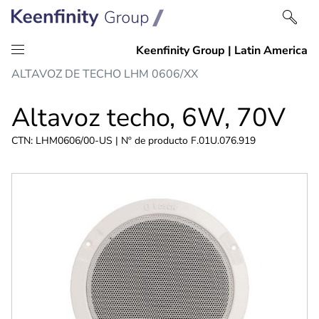
saltar
Saltar
ALTAVOZ DE TECHO LHM 0606/XX
al
a
contenido
navegación
Altavoz techo, 6W, 70V
CTN: LHM0606/00-US | Nº de producto F.01U.076.919