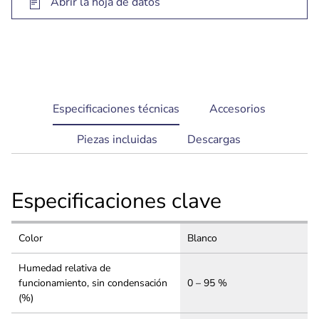
Abrir la hoja de datos
current
Especificaciones técnicas
Accesorios
tab:
Piezas incluidas
Descargas
Especificaciones clave
Color
Blanco
Humedad relativa de
funcionamiento, sin condensación
0 – 95 %
(%)