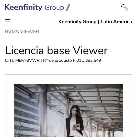
saltar
Saltar
BVMS VIEWER
al
a
contenido
navegación
Licencia base Viewer
CTN: MBV-BVWR | Nº de producto F.01U.393.649