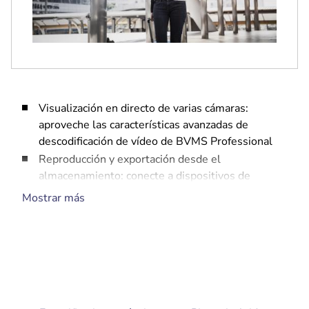
Visualización en directo de varias cámaras:
aproveche las características avanzadas de
descodificación de vídeo de BVMS Professional
Reproducción y exportación desde el
almacenamiento: conecte a dispositivos de
almacenamiento externo de Bosch
Mostrar más
Gratuito hasta 16 cámaras: cargue la licencia y ya
puede trabajar
Búsqueda científica: busque contenido en el vídeo
grabado
Sitios de visualización en directo y reproducción:
gestione varias ubicaciones fácilmente